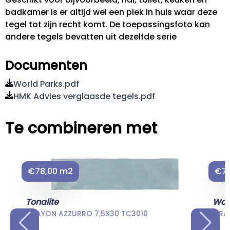
badkamer is er altijd wel een plek in huis waar deze
tegel tot zijn recht komt. De toepassingsfoto kan
andere tegels bevatten uit dezelfde serie
Documenten
World Parks.pdf
HMK Advies verglaasde tegels.pdf
Te combineren met
€78,00 m2
€74
Tonalite
Wo
CRAYON AZZURRO 7,5X30 TC3010
GRAC