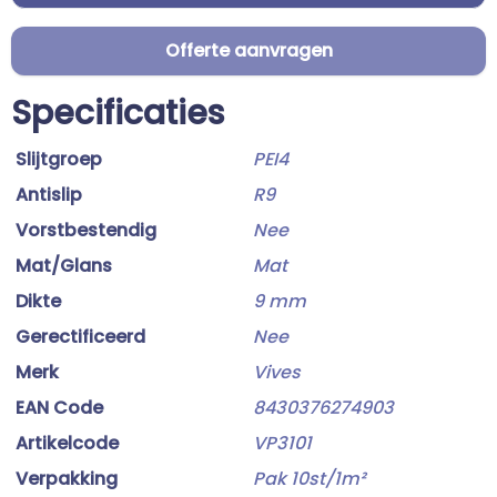
Offerte aanvragen
Specificaties
Slijtgroep
PEI4
Antislip
R9
Vorstbestendig
Nee
Mat/Glans
Mat
Dikte
9 mm
Gerectificeerd
Nee
Merk
Vives
EAN Code
8430376274903
Artikelcode
VP3101
Verpakking
Pak 10st/1m²