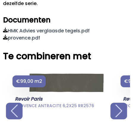
dezelfde serie.
Documenten
HMK Advies verglaasde tegels.pdf
provence.pdf
Te combineren met
€99,00 m2
€99
Revoir Paris
Revo
PROVENCE ANTRACITE 6,2X25 RR2576
PROV