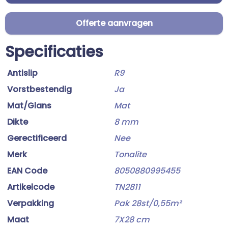
Offerte aanvragen
Specificaties
Antislip
R9
Vorstbestendig
Ja
Mat/Glans
Mat
Dikte
8 mm
Gerectificeerd
Nee
Merk
Tonalite
EAN Code
8050880995455
Artikelcode
TN2811
Verpakking
Pak 28st/0,55m²
Maat
7X28 cm