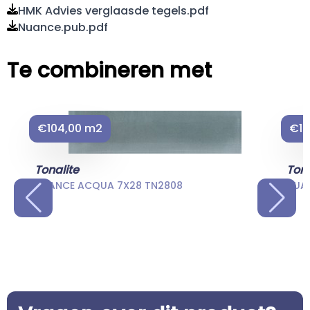
HMK Advies verglaasde tegels.pdf
Nuance.pub.pdf
Te combineren met
€104,00 m2
€10
Tonalite
Tona
NUANCE ACQUA 7X28 TN2808
NUAN