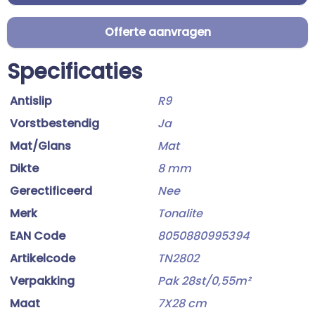
Offerte aanvragen
Specificaties
Antislip
R9
Vorstbestendig
Ja
Mat/Glans
Mat
Dikte
8 mm
Gerectificeerd
Nee
Merk
Tonalite
EAN Code
8050880995394
Artikelcode
TN2802
Verpakking
Pak 28st/0,55m²
Maat
7X28 cm