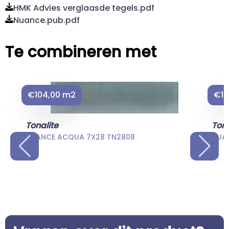
HMK Advies verglaasde tegels.pdf
Nuance.pub.pdf
Te combineren met
€104,00 m2
€10
Tonalite
Tona
NUANCE ACQUA 7X28 TN2808
NUAN