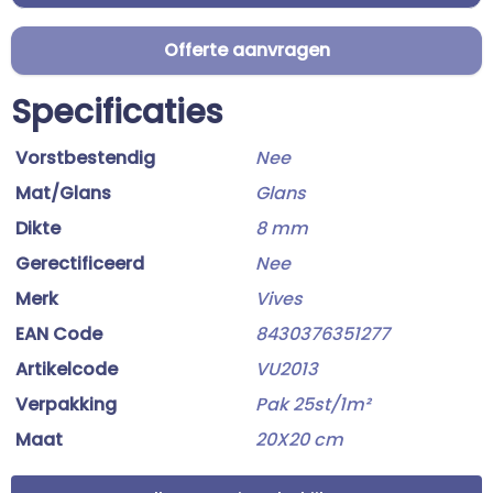
Offerte aanvragen
Specificaties
Vorstbestendig
Nee
Mat/Glans
Glans
Dikte
8 mm
Gerectificeerd
Nee
Merk
Vives
EAN Code
8430376351277
Artikelcode
VU2013
Verpakking
Pak 25st/1m²
Maat
20X20 cm