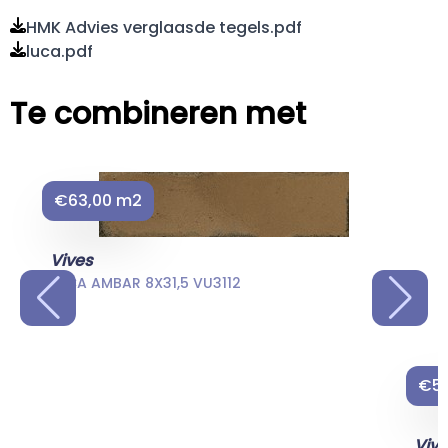
HMK Advies verglaasde tegels.pdf
luca.pdf
Te combineren met
€63,00 m2
Vives
LUCA AMBAR 8X31,5 VU3112
€53
Viv