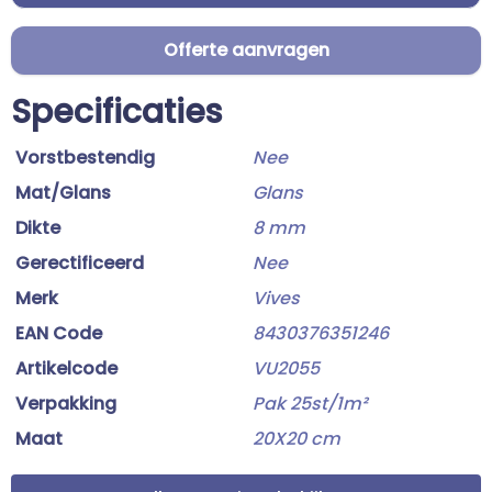
Offerte aanvragen
Specificaties
Vorstbestendig
Nee
Mat/Glans
Glans
Dikte
8 mm
Gerectificeerd
Nee
Merk
Vives
EAN Code
8430376351246
Artikelcode
VU2055
Verpakking
Pak 25st/1m²
Maat
20X20 cm