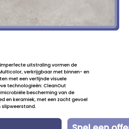
mperfecte uitstraling vormen de
Multicolor, verkrijgbaar met binnen- en
en met een verfijnde visuele
ieve technologieën: CleanOut
timicrobiële bescherming van de
ed en keramiek, met een zacht gevoel
n slipweerstand.
Snel een off