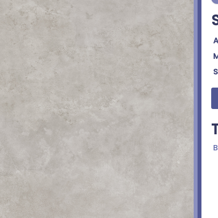
A
M
S
B