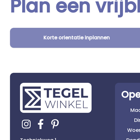
Plan een vrijb
Korte orientatie inplannen
Ope
Ma
D
Woe