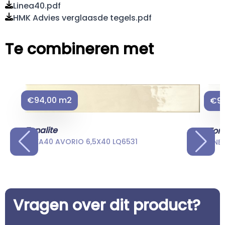
Linea40.pdf
HMK Advies verglaasde tegels.pdf
Te combineren met
€94,00 m2
€94
Tonalite
Tona
LINEA40 AVORIO 6,5X40 LQ6531
LINE
Vragen over dit product?