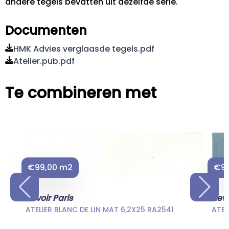
andere tegels bevatten uit dezelfde serie.
Documenten
HMK Advies verglaasde tegels.pdf
Atelier.pub.pdf
Te combineren met
€99,00 m2
€99
Revoir Paris
Revo
ATELIER BLANC DE LIN MAT 6,2X25 RA2541
ATEL