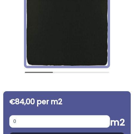
€84,00 per m2
m2