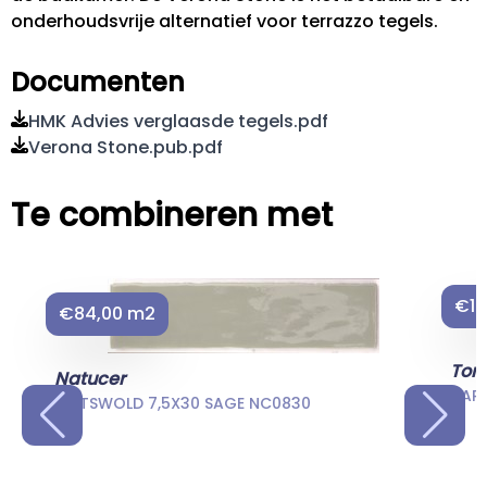
onderhoudsvrije alternatief voor terrazzo tegels.
Documenten
HMK Advies verglaasde tegels.pdf
Verona Stone.pub.pdf
Te combineren met
€12
€84,00 m2
Tona
Natucer
DART
COTSWOLD 7,5X30 SAGE NC0830