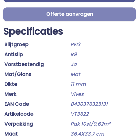
Offerte aanvragen
Specificaties
Slijtgroep
PEI3
Antislip
R9
Vorstbestendig
Ja
Mat/Glans
Mat
Dikte
11 mm
Merk
Vives
EAN Code
8430376325131
Artikelcode
VT3622
Verpakking
Pak 10st/0,62m²
Maat
36,4X33,7 cm