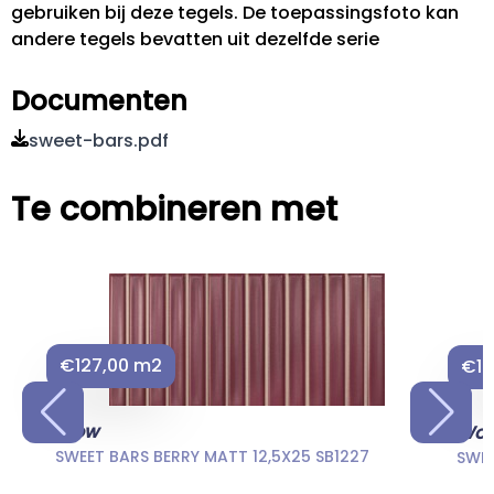
gebruiken bij deze tegels. De toepassingsfoto kan
andere tegels bevatten uit dezelfde serie
Documenten
sweet-bars.pdf
Te combineren met
€127,00 m2
€12
Wow
Wo
SWEET BARS BERRY MATT 12,5X25 SB1227
SWEE