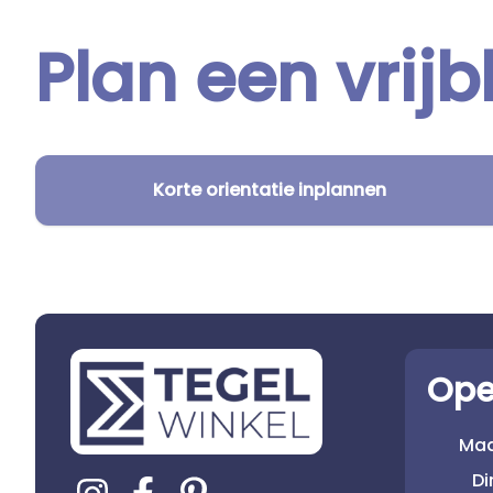
Plan een vrijb
Korte orientatie inplannen
Ope
Ma
D