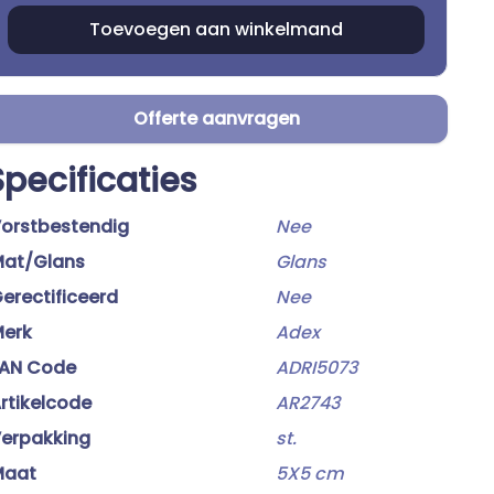
Offerte aanvragen
Specificaties
orstbestendig
Nee
at/Glans
Glans
erectificeerd
Nee
erk
Adex
AN Code
ADRI5073
rtikelcode
AR2743
erpakking
st.
Maat
5X5 cm