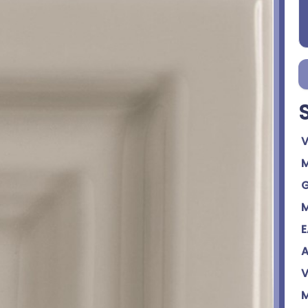
V
M
G
M
E
A
V