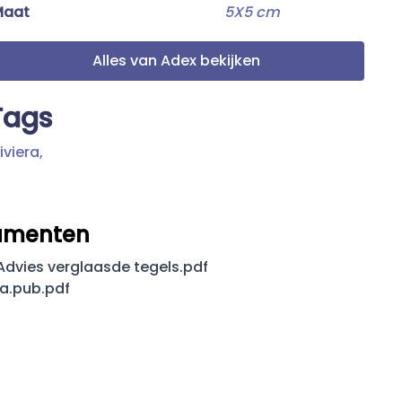
Maat
5X5 cm
Alles van Adex bekijken
Tags
iviera,
umenten
dvies verglaasde tegels.pdf
ra.pub.pdf