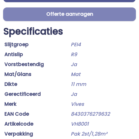
Offerte aanvragen
Specificaties
Slijtgroep
PEI4
Antislip
R9
Vorstbestendig
Ja
Mat/Glans
Mat
Dikte
11 mm
Gerectificeerd
Ja
Merk
Vives
EAN Code
8430376279632
Artikelcode
VH8001
Verpakking
Pak 2st/1,28m²