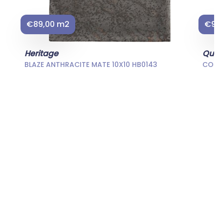
€89,00 m2
€94
Heritage
Qui
BLAZE ANTHRACITE MATE 10X10 HB0143
CONF