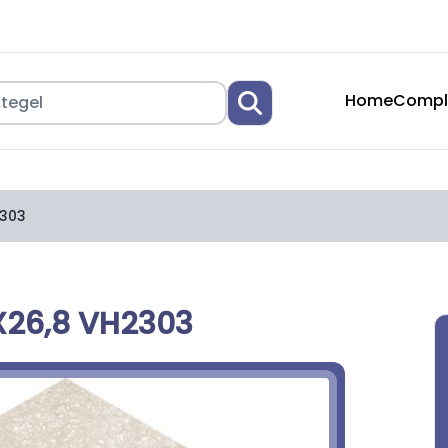
Home
Compl
2303
X26,8 VH2303