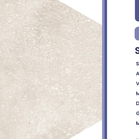
S
A
V
M
D
G
M