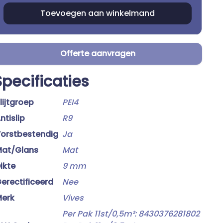
Offerte aanvragen
Specificaties
lijtgroep
PEI4
ntislip
R9
orstbestendig
Ja
at/Glans
Mat
ikte
9 mm
erectificeerd
Nee
erk
Vives
Per Pak 11st/0,5m²: 8430376281802