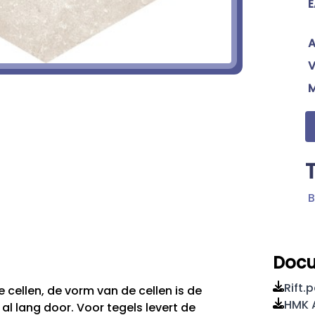
E
A
V
B
Doc
Rift.
 cellen, de vorm van de cellen is de
HMK A
 al lang door. Voor tegels levert de