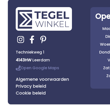
Ope
Ma
D
Woe
Techniekweg 1
Dond
4143HW
Leerdam
V
Open Google Maps
Za
Z
Algemene voorwaarden
Privacy beleid
Cookie beleid