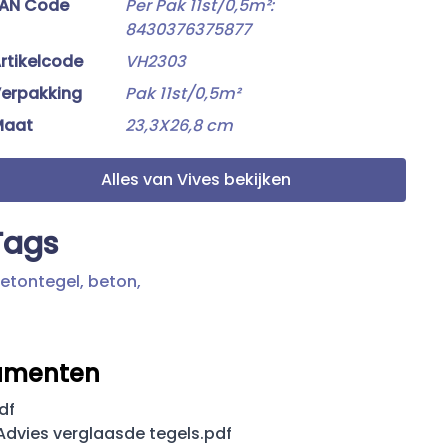
AN Code
Per Pak 11st/0,5m²:
8430376375877
rtikelcode
VH2303
erpakking
Pak 11st/0,5m²
Maat
23,3X26,8 cm
Alles van Vives bekijken
Tags
etontegel,
beton,
umenten
pdf
dvies verglaasde tegels.pdf