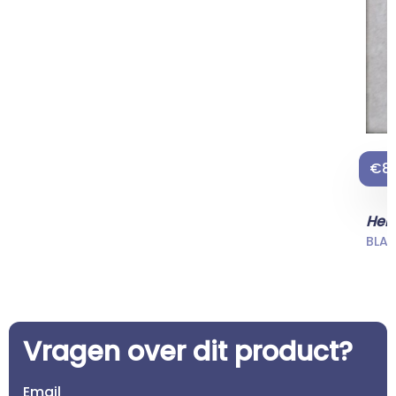
€89
Her
BLAZ
Vragen over dit product?
Email