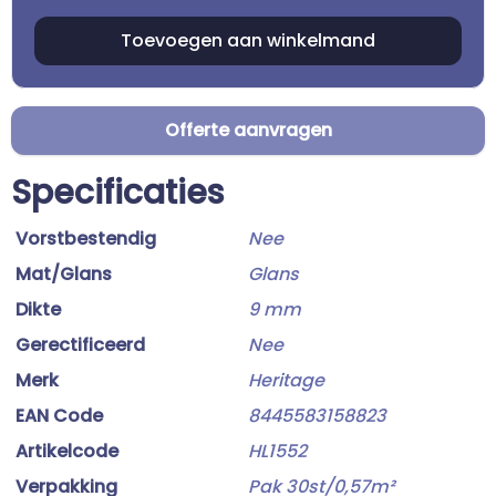
Offerte aanvragen
Specificaties
Vorstbestendig
Nee
Mat/Glans
Glans
Dikte
9 mm
Gerectificeerd
Nee
Merk
Heritage
EAN Code
8445583158823
Artikelcode
HL1552
Verpakking
Pak 30st/0,57m²