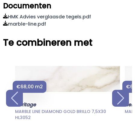
Documenten
HMK Advies verglaasde tegels.pdf
marble-line.pdf
Te combineren met
€68,00 m2
€68
Heritage
Her
MARBLE LINE DIAMOND GOLD BRILLO 7,5X30
MARB
HL3052