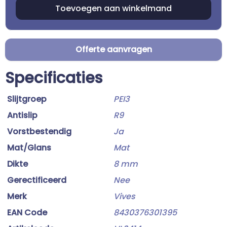
Offerte aanvragen
Specificaties
Slijtgroep
PEI3
Antislip
R9
Vorstbestendig
Ja
Mat/Glans
Mat
Dikte
8 mm
Gerectificeerd
Nee
Merk
Vives
EAN Code
8430376301395