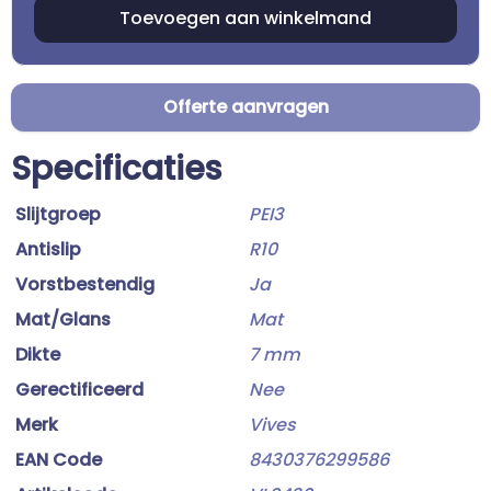
Offerte aanvragen
Specificaties
Slijtgroep
PEI3
Antislip
R10
Vorstbestendig
Ja
Mat/Glans
Mat
Dikte
7 mm
Gerectificeerd
Nee
Merk
Vives
EAN Code
8430376299586