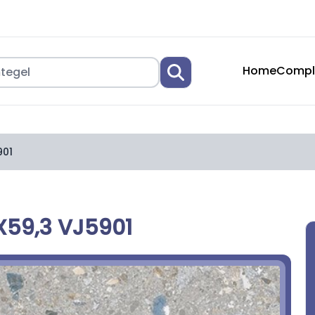
Home
Compl
901
X59,3 VJ5901