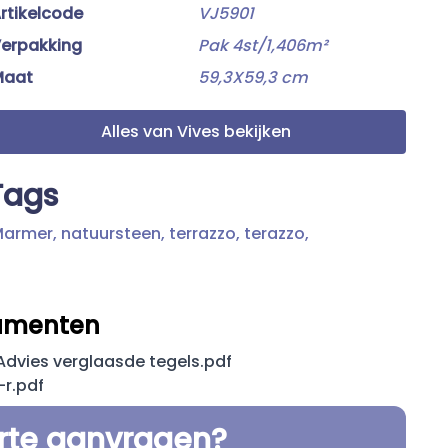
rtikelcode
VJ5901
erpakking
Pak 4st/1,406m²
Maat
59,3X59,3 cm
Alles van Vives bekijken
Tags
armer,
natuursteen,
terrazzo,
terazzo,
umenten
dvies verglaasde tegels.pdf
-r.pdf
erte aanvragen?