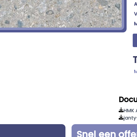
A
V
M
Doc
HMK A
janty
Snel een off