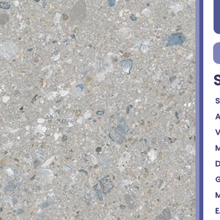
S
A
V
M
D
G
M
E