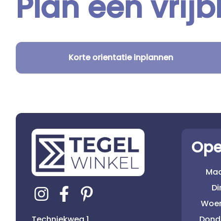
Plan een vrijb
Korte orientatie inplannen
Ope
Ma
D
Woe
Techniekweg 1
Dond