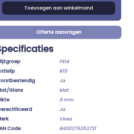
Offerte aanvragen
Specificaties
lijtgroep
PEI4
ntislip
R10
orstbestendig
Ja
at/Glans
Mat
ikte
9 mm
erectificeerd
Ja
erk
Vives
AN Code
8430376353721