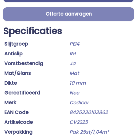
Offerte aanvragen
Specificaties
Slijtgroep
PEI4
Antislip
R9
Vorstbestendig
Ja
Mat/Glans
Mat
Dikte
10 mm
Gerectificeerd
Nee
Merk
Codicer
EAN Code
8435330103862
Artikelcode
CV2225
Verpakking
Pak 25st/1,04m²