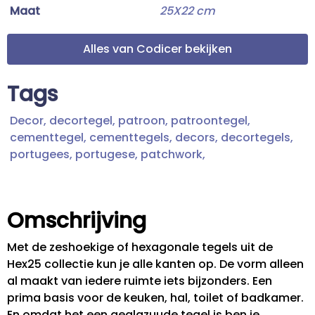
Maat
25X22 cm
Alles van Codicer bekijken
Tags
Decor,
decortegel,
patroon,
patroontegel,
cementtegel,
cementtegels,
decors,
decortegels,
portugees,
portugese,
patchwork,
Omschrijving
Met de zeshoekige of hexagonale tegels uit de
Hex25 collectie kun je alle kanten op. De vorm alleen
al maakt van iedere ruimte iets bijzonders. Een
prima basis voor de keuken, hal, toilet of badkamer.
En omdat het een geglazuude tegel is ben je