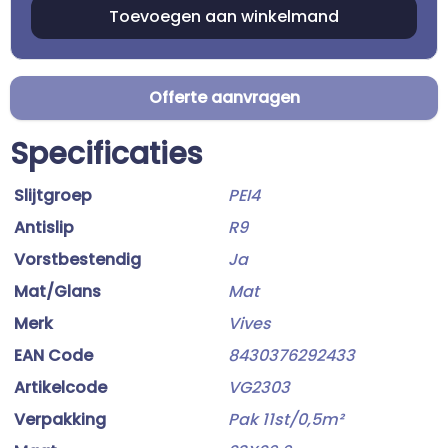
Offerte aanvragen
Specificaties
Slijtgroep
PEI4
Antislip
R9
Vorstbestendig
Ja
Mat/Glans
Mat
Merk
Vives
EAN Code
8430376292433
Artikelcode
VG2303
Verpakking
Pak 11st/0,5m²