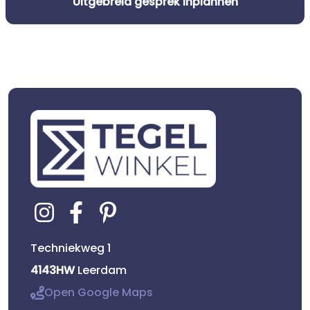
Uitgebreid gesprek inplannen
Techniekweg 1
4143HW
Leerdam
Open Google Maps