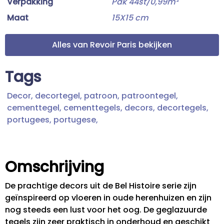
Verpakking
Pak 44st/0,99m²
Maat
15X15 cm
Alles van Revoir Paris bekijken
Tags
Decor,
decortegel,
patroon,
patroontegel,
cementtegel,
cementtegels,
decors,
decortegels,
portugees,
portugese,
Omschrijving
De prachtige decors uit de Bel Histoire serie zijn
geïnspireerd op vloeren in oude herenhuizen en zijn
nog steeds een lust voor het oog. De geglazuurde
tegels zijn zeer praktisch in onderhoud en geschikt