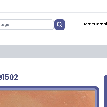
Home
Compl
B1502