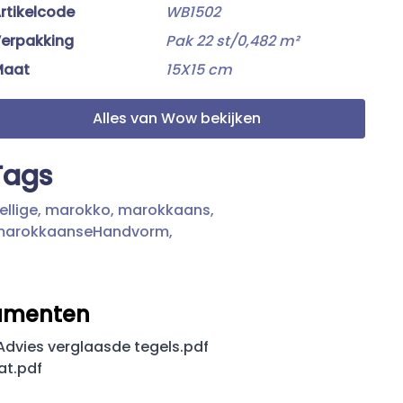
rtikelcode
WB1502
erpakking
Pak 22 st/0,482 m²
Maat
15X15 cm
Alles van Wow bekijken
Tags
ellige,
marokko,
marokkaans,
marokkaanseHandvorm,
umenten
dvies verglaasde tegels.pdf
at.pdf