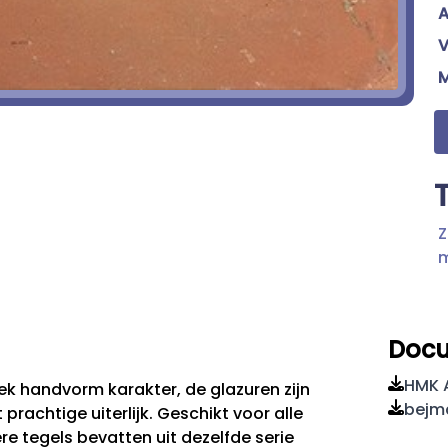
A
V
Z
Doc
HMK A
k handvorm karakter, de glazuren zijn
bejm
prachtige uiterlijk. Geschikt voor alle
 tegels bevatten uit dezelfde serie