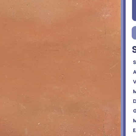
S
A
V
M
D
G
M
E