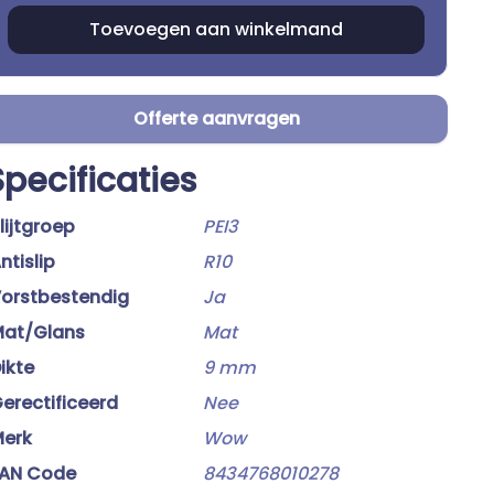
Offerte aanvragen
Specificaties
lijtgroep
PEI3
ntislip
R10
orstbestendig
Ja
at/Glans
Mat
ikte
9 mm
erectificeerd
Nee
erk
Wow
AN Code
8434768010278