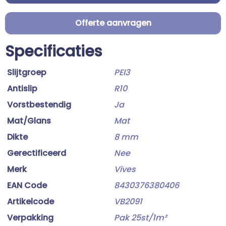
Offerte aanvragen
Specificaties
Slijtgroep
PEI3
Antislip
R10
Vorstbestendig
Ja
Mat/Glans
Mat
Dikte
8 mm
Gerectificeerd
Nee
Merk
Vives
EAN Code
8430376380406
Artikelcode
VB2091
Verpakking
Pak 25st/1m²