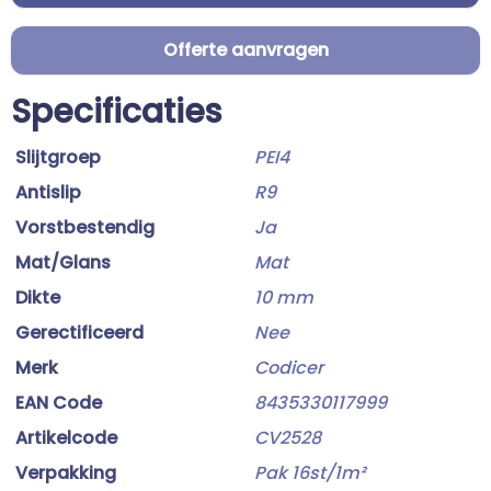
Offerte aanvragen
Specificaties
Slijtgroep
PEI4
Antislip
R9
Vorstbestendig
Ja
Mat/Glans
Mat
Dikte
10 mm
Gerectificeerd
Nee
Merk
Codicer
EAN Code
8435330117999
Artikelcode
CV2528
Verpakking
Pak 16st/1m²