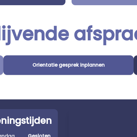
lijvende afspra
Orientatie gesprek inplannen
ningstijden
andag
Gesloten