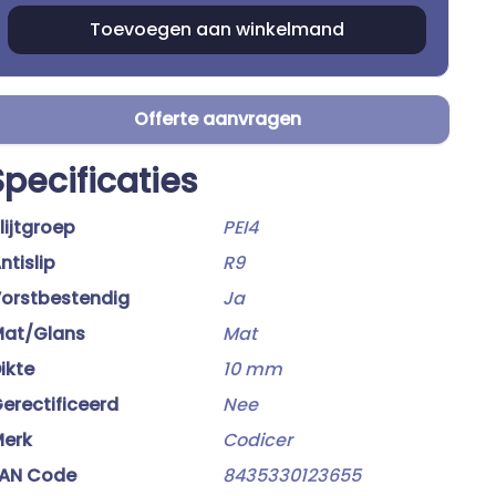
Offerte aanvragen
Specificaties
lijtgroep
PEI4
ntislip
R9
orstbestendig
Ja
at/Glans
Mat
ikte
10 mm
erectificeerd
Nee
erk
Codicer
AN Code
8435330123655