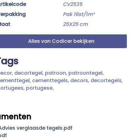
rtikelcode
CV2535
erpakking
Pak 16st/1m²
Maat
25X25 cm
Alles van Codicer bekijken
Tags
ecor,
decortegel,
patroon,
patroontegel,
ementtegel,
cementtegels,
decors,
decortegels,
ortugees,
portugese,
umenten
dvies verglaasde tegels.pdf
pdf