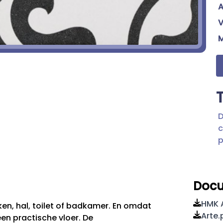
A
V
D
c
p
Doc
HMK A
ken, hal, toilet of badkamer. En omdat
Arte.
een practische vloer. De