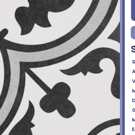
S
A
V
M
D
G
M
E