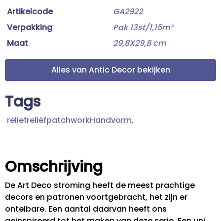
Artikelcode
GA2922
Verpakking
Pak 13st/1,15m²
Maat
29,8X29,8 cm
Alles van Antic Decor bekijken
Tags
reliefreliëfpatchworkHandvorm,
Omschrijving
De Art Deco stroming heeft de meest prachtige
decors en patronen voortgebracht, het zijn er
ontelbare. Een aantal daarvan heeft ons
geinspireerd tot het maken van deze serie. Een uni