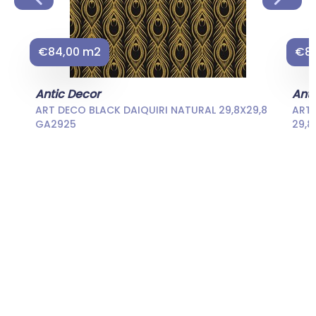
€84,00 m2
€84
Antic Decor
Anti
ART DECO BLACK DAIQUIRI NATURAL 29,8X29,8
ART
GA2925
29,8