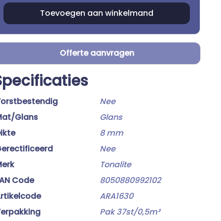
Offerte aanvragen
Specificaties
orstbestendig
Nee
at/Glans
Glans
ikte
8 mm
erectificeerd
Nee
erk
Tonalite
AN Code
8050880992102
rtikelcode
ARA1630
erpakking
Pak 37st/0,5m²