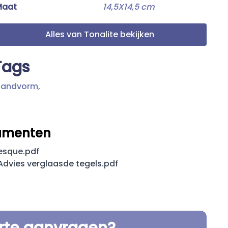
Maat
14,5X14,5 cm
Alles van Tonalite bekijken
Tags
andvorm,
umenten
esque.pdf
dvies verglaasde tegels.pdf