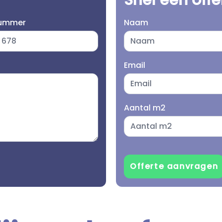
Snel een off
nummer
Naam
Email
Aantal m2