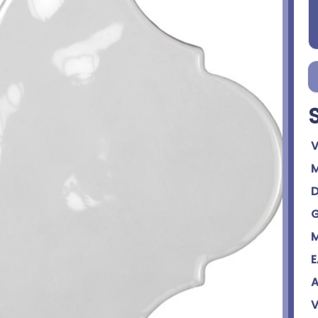
V
M
D
G
M
E
A
V