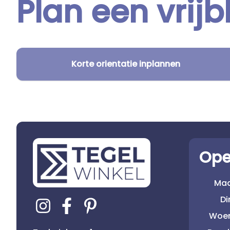
Plan een vrijb
Korte orientatie inplannen
Ope
Ma
D
Woe