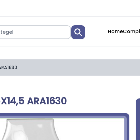
Home
Compl
 ARA1630
5X14,5 ARA1630