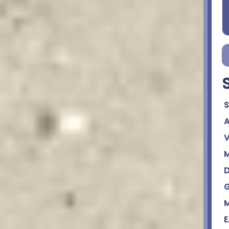
S
A
V
M
D
G
M
E