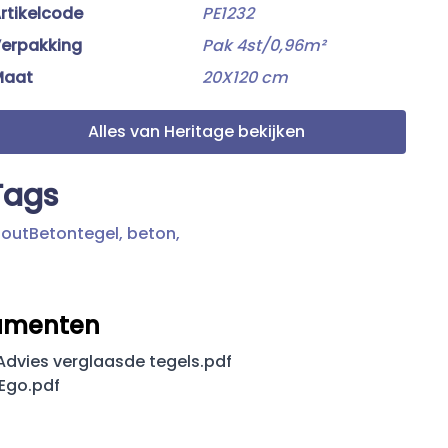
rtikelcode
PE1232
erpakking
Pak 4st/0,96m²
Maat
20X120 cm
Alles van Heritage bekijken
Tags
outBetontegel,
beton,
umenten
dvies verglaasde tegels.pdf
 Ego.pdf