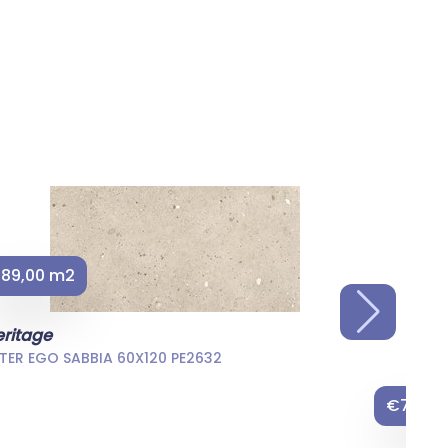
89,00 m2
eritage
TER EGO SABBIA 60X120 PE2632
€74,00