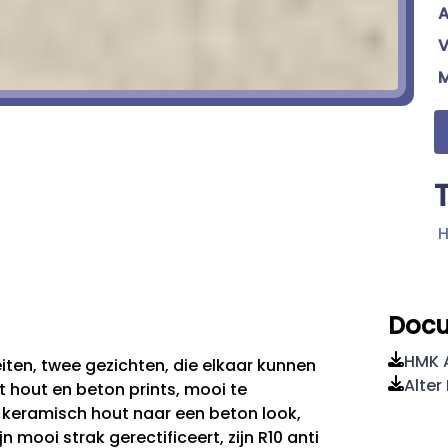
A
V
H
Doc
HMK A
iteiten, twee gezichten, die elkaar kunnen
Alter
et hout en beton prints, mooi te
 keramisch hout naar een beton look,
n mooi strak gerectificeert, zijn R10 anti