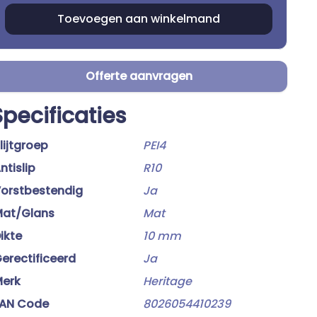
Offerte aanvragen
Specificaties
lijtgroep
PEI4
ntislip
R10
orstbestendig
Ja
at/Glans
Mat
ikte
10 mm
erectificeerd
Ja
erk
Heritage
AN Code
8026054410239