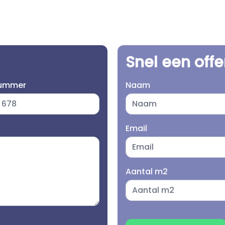
Snel een off
nummer
Naam
Email
Aantal m2