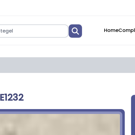
Home
Compl
E1232