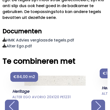
anti slip dus ook heel goed in de badkamer te
gebruiken. De toepassingsfoto kan andere tegels
bevatten uit dezelfde serie.
Documenten
HMK Advies verglaasde tegels.pdf
Alter Ego.pdf
Te combineren met
€10
€84,00 m2
Her
Heritage
ALTE
ALTER EGO AVORIO 20X120 PE1231