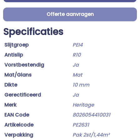
Offerte aanvragen
Specificaties
Slijtgroep
PEI4
Antislip
R10
Vorstbestendig
Ja
Mat/Glans
Mat
Dikte
10 mm
Gerectificeerd
Ja
Merk
Heritage
EAN Code
8026054410031
Artikelcode
PE2631
Verpakking
Pak 2st/1,44m²