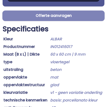
Offerte aanvragen
Specificaties
Kleur
ALBAR
Productnummer
IN012416017
Maat (B x L) | Dikte
60 x 60 cm | 9 mm
type
vloertegel
uitstraling
beton
oppervlakte
mat
oppervlaktestructuur
glad
kleurvariatie
v1 - geen variatie onderling
technische kenmerken
basis: porcellanato kleur