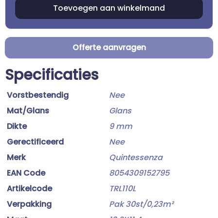
Offerte aanvragen
Specificaties
Vorstbestendig
Nee
Mat/Glans
Glans
Dikte
9 mm
Gerectificeerd
Nee
Merk
Quintessenza
EAN Code
8054309152795
Artikelcode
TRL110L
Verpakking
Pak 30st/0,23m²