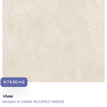
€74,00 m2
Vives
NASSAU-R CREMA 59,3X59,3 VN6003